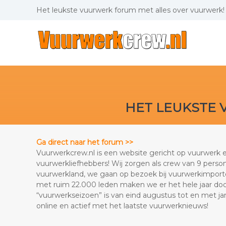
Skip
Het leukste vuurwerk forum met alles over vuurwerk!
to
content
Vuurwerkcrew.nl
Het
leukste
vuurwerk
forum
met
alles
HET LEUKSTE 
over
vuurwerk!
Ga direct naar het forum >>
Vuurwerkcrew.nl is een website gericht op vuurwerk 
vuurwerkliefhebbers! Wij zorgen als crew van 9 person
vuurwerkland, we gaan op bezoek bij vuurwerkimpor
met ruim 22.000 leden maken we er het hele jaar doo
“vuurwerkseizoen” is van eind augustus tot en met janu
online en actief met het laatste vuurwerknieuws!