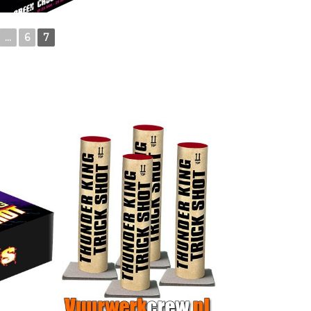
...
6
7