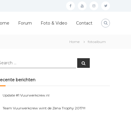
Facebook
YouTube
Instagram
Twitter
ome
Forum
Foto & Video
Contact
Home
fotoalbum
earch
Search
r:
ecente berichten
Update #1 Vuurwerkcrew.nl
Team Vuurwerkcrew wint de Zena Trophy 2017!!!