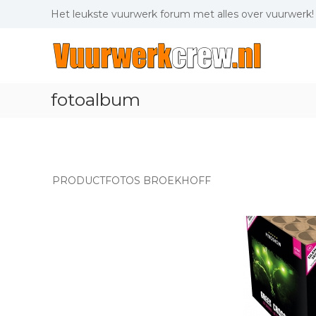
Skip
Het leukste vuurwerk forum met alles over vuurwerk!
to
content
Vuurwerkcrew.nl
Het
leukste
vuurwerk
fotoalbum
forum
met
alles
over
vuurwerk!
PRODUCTFOTOS BROEKHOFF