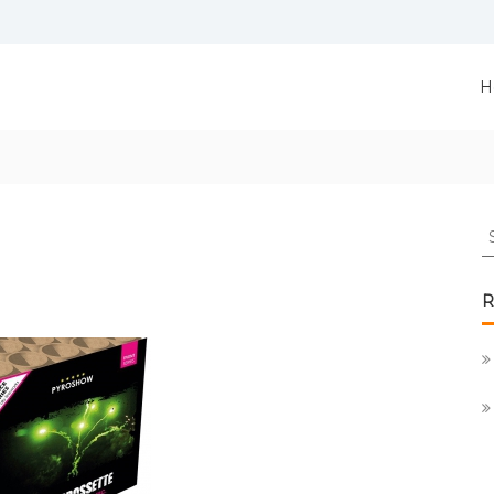
H
S
fo
R