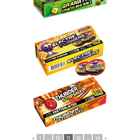
◄
1
...
10
11
12
...
14
►