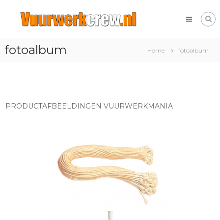
Skip
Vuurwerkcrew.nl
to
Het
content
leukste
vuurwerk
fotoalbum
forum
Home
fotoalbum
met
alles
over
vuurwerk!
PRODUCTAFBEELDINGEN VUURWERKMANIA