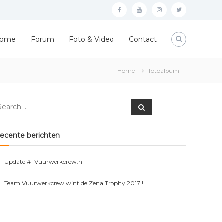
Facebook
YouTube
Instagram
Twitter
ome
Forum
Foto & Video
Contact
Home
fotoalbum
earch
Search
r:
ecente berichten
Update #1 Vuurwerkcrew.nl
Team Vuurwerkcrew wint de Zena Trophy 2017!!!