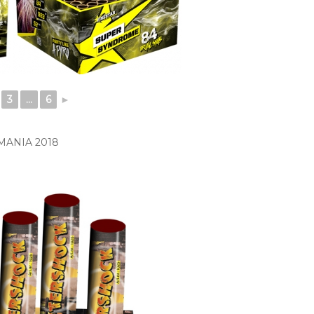
3
...
6
►
ANIA 2018