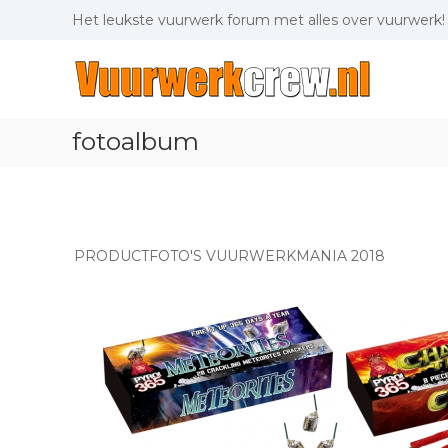
Skip
Het leukste vuurwerk forum met alles over vuurwerk!
to
content
Vuurwerkcrew.nl
Het
leukste
vuurwerk
fotoalbum
forum
met
alles
over
vuurwerk!
PRODUCTFOTO'S VUURWERKMANIA 2018