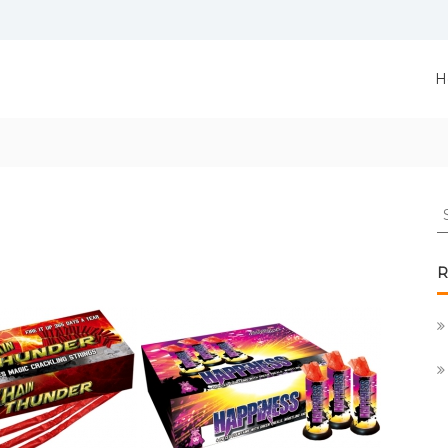
H
S
fo
R