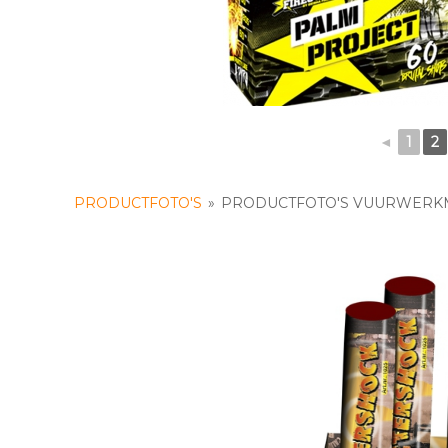
◄
1
2
PRODUCTFOTO'S
»
PRODUCTFOTO'S VUURWERKM